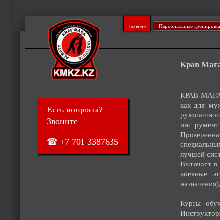
Персональные тренировк
Главная
Крав Маг
КРАВ-МАГА 
как для му
Есть вопросы?
рукопашног
Звоните
инструмент 
Проверенна
☎ +7 701 3387635
специальны
лучшей сис
Включает в 
военные а
назначения)
Курсы обуч
Инструктор