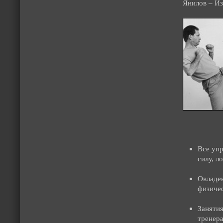
Янилов – Из
Все уп
силу, л
Овладен
физиче
Заняти
тренера