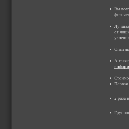
Вы всег
физиче
Лучшая 
от лишн
успешн
Опытны
А также
информ
Стоимос
Первая
2 раза 
Группов